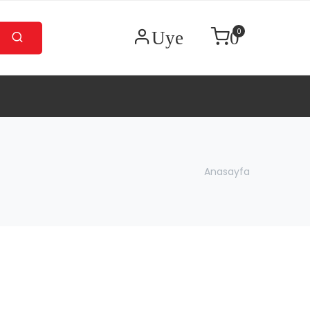
0
Uye
0
Anasayfa